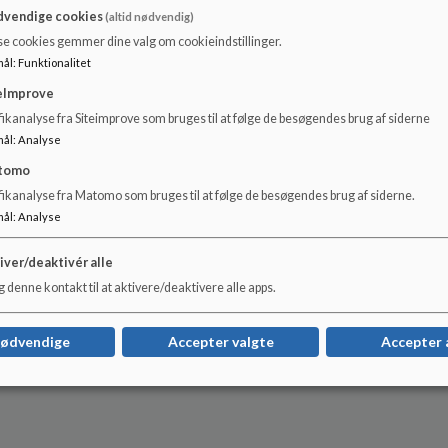
vendige cookies
(altid nødvendig)
se cookies gemmer dine valg om cookieindstillinger.
mål
:
Funktionalitet
eImprove
ikanalyse fra Siteimprove som bruges til at følge de besøgendes brug af siderne
mål
:
Analyse
tomo
fikanalyse fra Matomo som bruges til at følge de besøgendes brug af siderne.
mål
:
Analyse
iver/deaktivér alle
 denne kontakt til at aktivere/deaktivere alle apps.
nødvendige
Accepter valgte
Accepter 