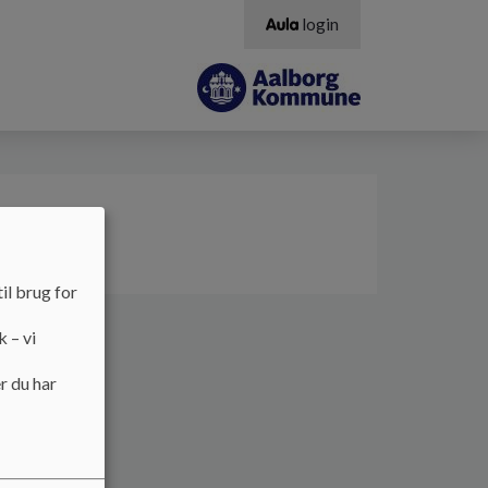
login
il brug for
k – vi
r du har