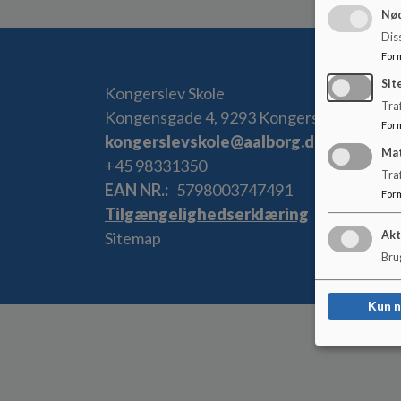
Nød
Dis
For
Sit
Kongerslev Skole
Traf
Kongensgade 4, 9293 Kongerslev
For
kongerslevskole@aalborg.dk
Ma
+45 98331350
Tra
EAN NR.
5798003747491
For
Tilgængelighedserklæring
Sitemap
Akt
Brug
Kun 